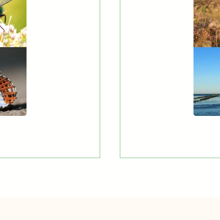
RBILDUNG@LMU
DIDAKTIK DER BIOLOGIE (LMU)