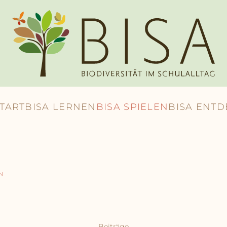
START
BISA LERNEN
BISA SPIELEN
BISA ENT
N
Beiträge