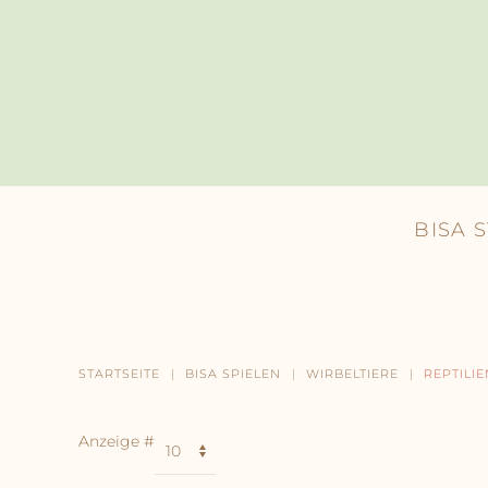
Skip to main content
BISA 
STARTSEITE
BISA SPIELEN
WIRBELTIERE
REPTILIE
Anzeige #