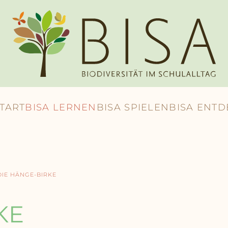
START
BISA LERNEN
BISA SPIELEN
BISA ENT
DIE HÄNGE-BIRKE
KE