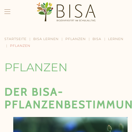
Skip to main content
STARTSEITE
BISA LERNEN
PFLANZEN
BISA
LERNEN
PFLANZEN
PFLANZEN
DER BISA-
PFLANZENBESTIMMU